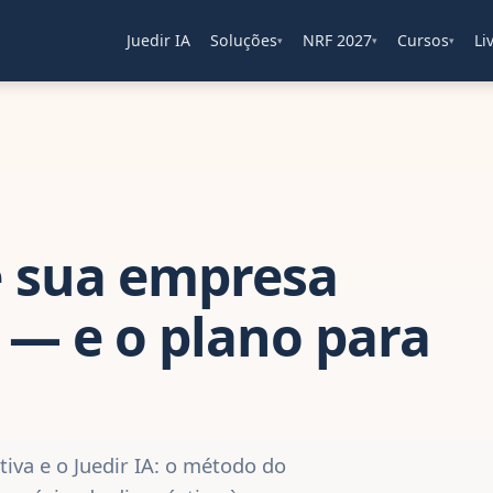
Juedir IA
Soluções
NRF 2027
Cursos
Li
▾
▾
▾
 sua empresa
 — e o plano para
iva e o Juedir IA: o método do