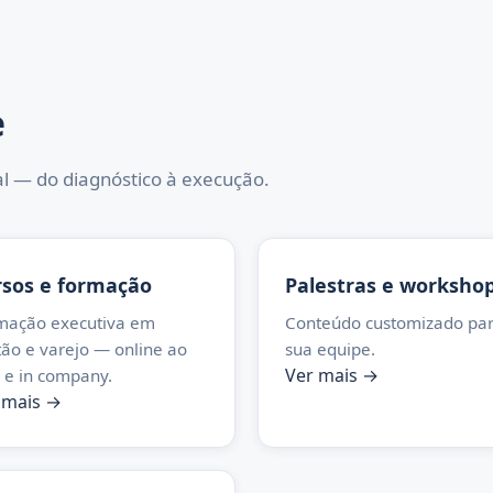
e
ial — do diagnóstico à execução.
rsos e formação
Palestras e worksho
mação executiva em
Conteúdo customizado par
tão e varejo — online ao
sua equipe.
Ver mais →
o e in company.
 mais →