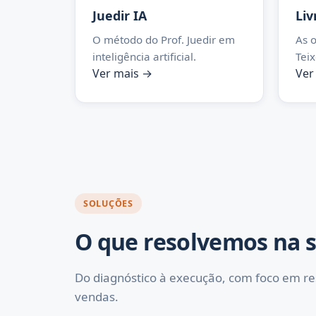
Juedir IA
Liv
O método do Prof. Juedir em
As o
inteligência artificial.
Teix
Ver mais →
Ver
SOLUÇÕES
O que resolvemos na 
Do diagnóstico à execução, com foco em r
vendas.