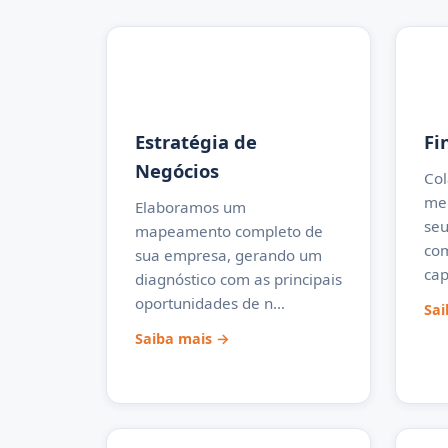
Estratégia de
Fi
Negócios
Co
mel
Elaboramos um
seu
mapeamento completo de
com
sua empresa, gerando um
cap
diagnóstico com as principais
oportunidades de n…
Sai
Saiba mais →