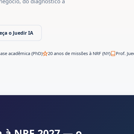
u negócio, do diagnóstico à
ça o Juedir IA
ase acadêmica (PhD)
20 anos de missões à NRF (NY)
Prof. Jue
 à NRF 2027 — o