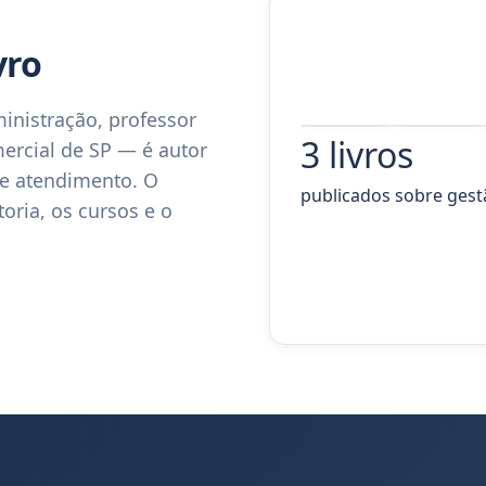
vro
ministração, professor
3 livros
Gestão
Excelência
ercial de SP — é autor
Estratégica
em
de
Atendimento
 e atendimento. O
Negócios
publicados sobre gest
oria, os cursos e o