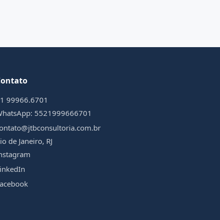
Contato
1 99966.6701
WhatsApp:
5521999666701
ontato@jtbconsultoria.com.br
io de Janeiro, RJ
nstagram
inkedIn
acebook