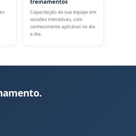
treinamentos
ões
Capacitação da sua equipe em
sessões interativas, com
conhecimento aplicável no dia
a dia.
nhamento.