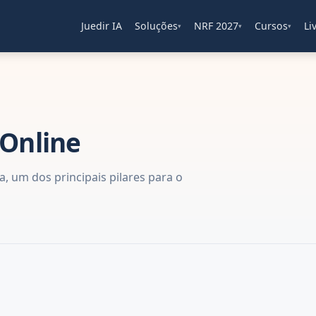
Juedir IA
Soluções
NRF 2027
Cursos
Li
▾
▾
▾
 Online
, um dos principais pilares para o