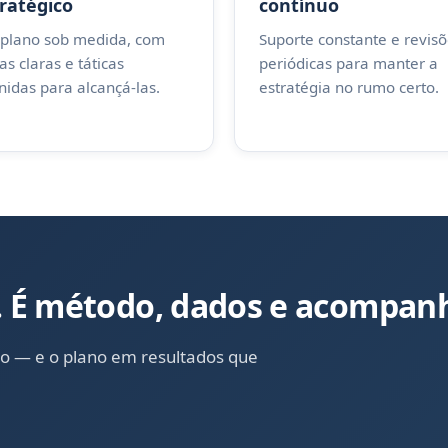
ratégico
contínuo
plano sob medida, com
Suporte constante e revis
s claras e táticas
periódicas para manter a
nidas para alcançá-las.
estratégia no rumo certo.
e. É método, dados e acompa
o — e o plano em resultados que