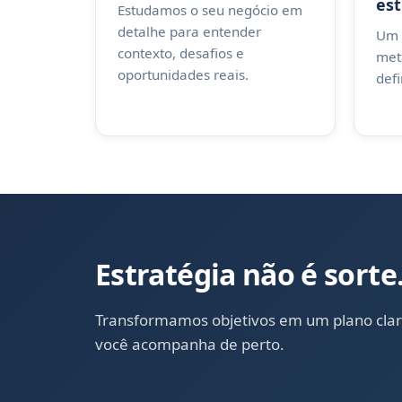
est
Estudamos o seu negócio em
detalhe para entender
Um 
contexto, desafios e
meta
oportunidades reais.
defi
Estratégia não é sort
Transformamos objetivos em um plano clar
você acompanha de perto.