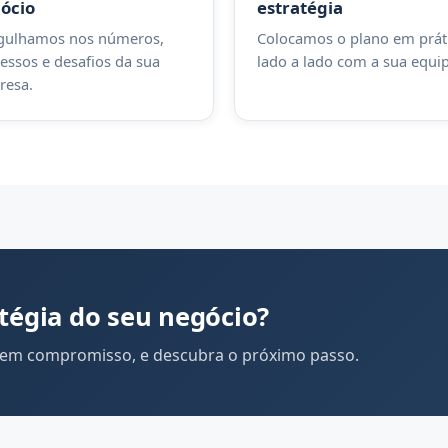
ócio
estratégia
gulhamos nos números,
Colocamos o plano em práti
essos e desafios da sua
lado a lado com a sua equip
resa.
tégia do seu negócio?
sem compromisso, e descubra o próximo passo.