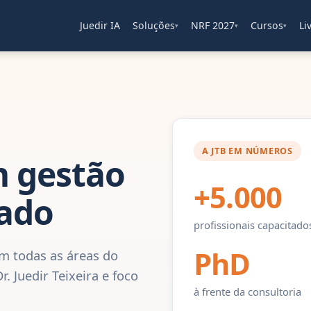
Juedir IA
Soluções
NRF 2027
Cursos
Li
▾
▾
▾
A JTB EM NÚMEROS
m gestão
+5.000
tado
profissionais capacitado
PhD
em todas as áreas do
 Juedir Teixeira e foco
à frente da consultoria