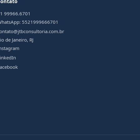
Contato
1 99966.6701
WhatsApp:
5521999666701
ontato@jtbconsultoria.com.br
io de Janeiro, RJ
nstagram
inkedIn
acebook