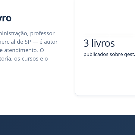
vro
ministração, professor
3 livros
Gestão
Excelência
ercial de SP — é autor
Estratégica
em
de
Atendimento
 e atendimento. O
Negócios
publicados sobre gest
oria, os cursos e o