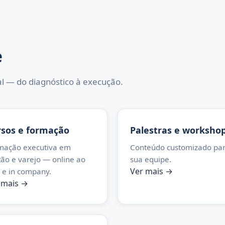
e
ial — do diagnóstico à execução.
rsos e formação
Palestras e worksho
mação executiva em
Conteúdo customizado par
tão e varejo — online ao
sua equipe.
Ver mais →
o e in company.
 mais →