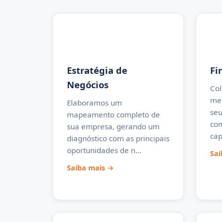
Estratégia de
Fi
Negócios
Co
mel
Elaboramos um
seu
mapeamento completo de
com
sua empresa, gerando um
cap
diagnóstico com as principais
oportunidades de n…
Sai
Saiba mais →