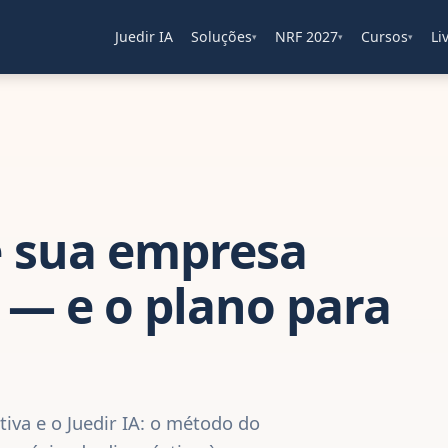
Juedir IA
Soluções
NRF 2027
Cursos
Li
▾
▾
▾
 sua empresa
 — e o plano para
iva e o Juedir IA: o método do