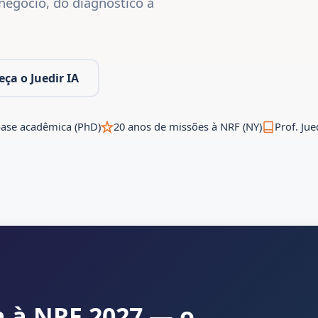
u negócio, do diagnóstico à
ça o Juedir IA
ase acadêmica (PhD)
20 anos de missões à NRF (NY)
Prof. Jue
 à NRF 2027 — o