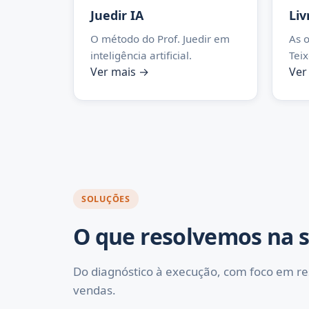
Juedir IA
Liv
O método do Prof. Juedir em
As o
inteligência artificial.
Teix
Ver mais →
Ver
SOLUÇÕES
O que resolvemos na 
Do diagnóstico à execução, com foco em r
vendas.