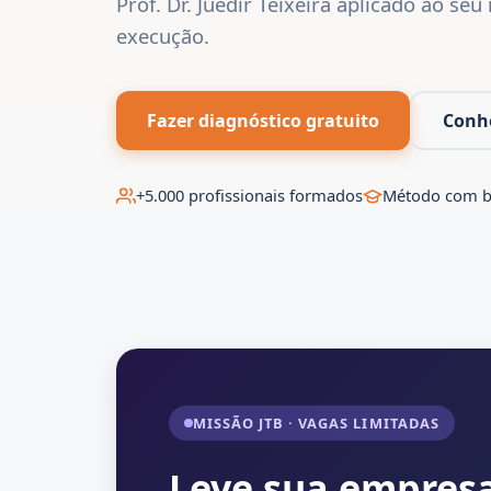
Prof. Dr. Juedir Teixeira aplicado ao se
execução.
Fazer diagnóstico gratuito
Conhe
+5.000 profissionais formados
Método com b
MISSÃO JTB · VAGAS LIMITADAS
Leve sua empresa